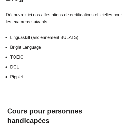
Découvrez ici nos attestations de certifications officielles pour
les examens suivants :
Les expressions idiomatiques
selon les pays
Linguaskill (anciennement BULATS)
Bright Language
TOEIC
Lire la suite
DCL
Pipplet
Cours pour personnes
handicapées