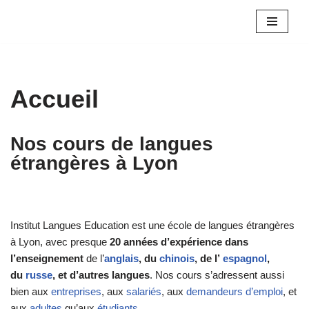
Aller
au
contenu
Accueil
Nos cours de langues
étrangères à Lyon
Institut Langues Education est une école de langues étrangères
à Lyon, avec presque
20 années d’expérience dans
l’enseignement
de l’
anglais
, du
chinois
, de l’
espagnol
,
du
russe
, et d’autres langues
. Nos cours s’adressent aussi
bien aux
entreprises
, aux
salariés
, aux
demandeurs d’emploi
, et
aux
adultes
qu’aux
étudiants
.