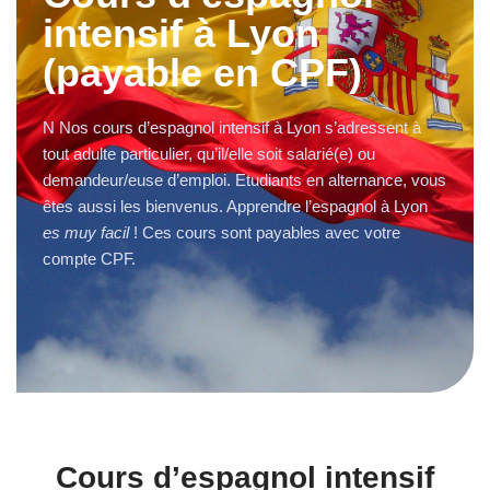
intensif à Lyon
(payable en CPF)
N Nos cours d’espagnol intensif à Lyon s’adressent à
tout adulte particulier, qu’il/elle soit salarié(e) ou
demandeur/euse d’emploi. Etudiants en alternance, vous
êtes aussi les bienvenus. Apprendre l’espagnol à Lyon
es muy facil
! Ces cours sont payables avec votre
compte CPF.
Cours d’espagnol intensif