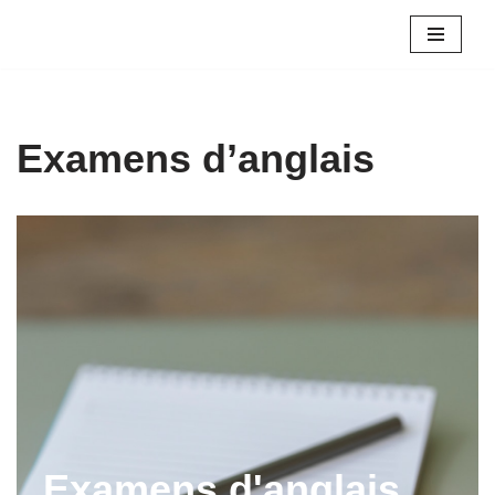
Aller
au
contenu
Examens d’anglais
Examens d'anglais